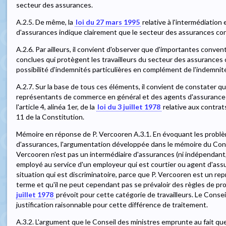
secteur des assurances.
A.2.5. De même, la
loi du 27 mars 1995
relative à l'intermédiation 
d'assurances indique clairement que le secteur des assurances con
A.2.6. Par ailleurs, il convient d'observer que d'importantes convent
conclues qui protègent les travailleurs du secteur des assurances c
possibilité d'indemnités particulières en complément de l'indemnité
A.2.7. Sur la base de tous ces éléments, il convient de constater qu
représentants de commerce en général et des agents d'assurances en
l'article 4, alinéa 1er, de la
loi du 3 juillet 1978
relative aux contrats 
11 de la Constitution.
Mémoire en réponse de P. Vercooren A.3.1. En évoquant les problè
d'assurances, l'argumentation développée dans le mémoire du Consei
Vercooren n'est pas un intermédiaire d'assurances (ni indépendant, 
employé au service d'un employeur qui est courtier ou agent d'ass
situation qui est discriminatoire, parce que P. Vercooren est un r
terme et qu'il ne peut cependant pas se prévaloir des règles de pro
juillet 1978
prévoit pour cette catégorie de travailleurs. Le Conse
justification raisonnable pour cette différence de traitement.
A.3.2. L'argument que le Conseil des ministres emprunte au fait que