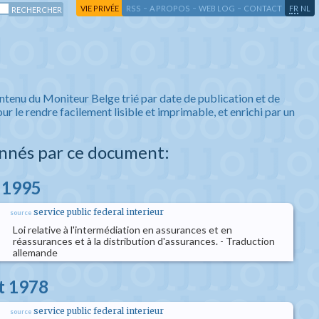
-
-
-
-
VIE PRIVÉE
RSS
A PROPOS
WEB LOG
CONTACT
FR
NL
ntenu du Moniteur Belge trié par date de publication et de
ur le rendre facilement lisible et imprimable, et enrichi par un
nnés par ce document:
s 1995
service public federal interieur
source
Loi relative à l'intermédiation en assurances et en
réassurances et à la distribution d'assurances. - Traduction
allemande
et 1978
service public federal interieur
source