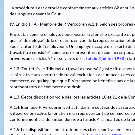
La procédure s'est déroulée conformément aux articles 62 et suivants
des langues devant la Cour.
IV. En droit - A - Mémoire de P. Vercooren A.1.1. Selon ses propres d
Protectas comme employé, « pour visiter la clientèle existante et p
qualité de délégué de la direction, en vue de la représentation et d
sous l'autorité de l'employeur ». Un employé occupé de la sorte doit,
travail, être considéré comme un représentant de commerce pouvan
prévues aux articles 91 et suivants de la
loi du 3 juillet 1978
relat
A.1.2. Toutefois, le Tribunal du travail a observé à juste titre, dans 
la loi relative aux contrats de travail exclut les « assurances » des
commerce, ce qui implique que P. Vercooren ne bénéficie pas de la p
représentants de commerce ont droit.
A.1.3. Cette disposition viole dès lors les articles 10 et 11 de la Co
A.1.4. Bien que P. Vercooren soit actif dans le secteur des assur
», il exerce en réalité la fonction d'un représentant de commerce s
conformément à la définition donnée à l'article 4, alinéa 1er, de la loi
A.1.5. Les dispositions constitutionnelles citées sont violées en ce 