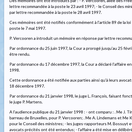
Des mémoires ont été introduits par : - P. Vercooren, allée des Free
lettre recommandée à la poste le 23 avril 1997; - le Conseil des mini
par lettre recommandée à la poste le 28 avril 1997.
Ces mémoires ont été notifiés conformément à l'article 89 de la lo
poste le 7 mai 1997.
P. Vercooren a introduit un mémoire en réponse par lettre recomma
Par ordonnance du 25 juin 1997, la Cour a prorogé jusqu'au 25 février
être rendu.
Par ordonnance du 17 décembre 1997, la Cour a déclaré l'affaire en é
1998.
Cette ordonnance a été notifiée aux parties ainsi qu'à leurs avocat
18 décembre 1997.
Par ordonnance du 21 janvier 1998, le juge L. François, faisant fonc
le juge P. Martens.
A l'audience publique du 21 janvier 1998 : - ont comparu : . Me J. 
barreau de Bruxelles, pour P. Vercooren; . Me A. Lindemans et Me K
pour le Conseil des ministres; - les juges-rapporteurs M. Bossuyt et
avocats précités ont été entendus; - l'affaire a été mise en délibéré