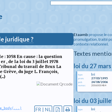
  
Etaamb
propose le co
 juridique ?
promulgation, traité po
contexte relationnel.
Textes mentio
e : 1058 En cause : la question
r , de la loi du 3 juillet 1978
loi du 27 mar
Tribunal du travail de Brux La
e Grève, du juge L. François,
loi
type
..)
27/03/1995
prom.
24/08/2006
pub.
2006000484
numac
loi du 03 juill
e_body(...)
FR | NL
loi
type