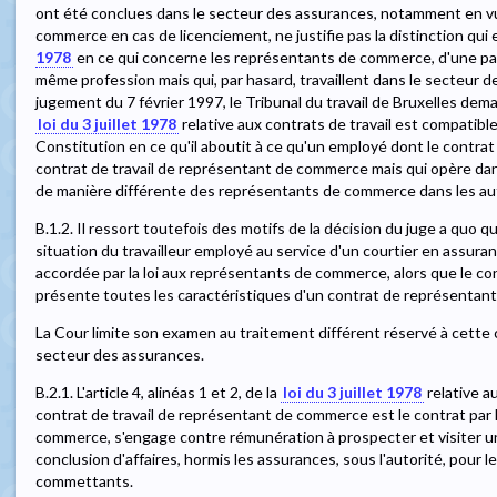
ont été conclues dans le secteur des assurances, notamment en v
commerce en cas de licenciement, ne justifie pas la distinction qui est
1978
en ce qui concerne les représentants de commerce, d'une par
même profession mais qui, par hasard, travaillent dans le secteur des
jugement du 7 février 1997, le Tribunal du travail de Bruxelles demande
loi du 3 juillet 1978
relative aux contrats de travail est compatible 
Constitution en ce qu'il aboutit à ce qu'un employé dont le contrat d
contrat de travail de représentant de commerce mais qui opère dan
de manière différente des représentants de commerce dans les aut
B.1.2. Il ressort toutefois des motifs de la décision du juge a quo q
situation du travailleur employé au service d'un courtier en assuranc
accordée par la loi aux représentants de commerce, alors que le cont
présente toutes les caractéristiques d'un contrat de représentan
La Cour limite son examen au traitement différent réservé à cette c
secteur des assurances.
B.2.1. L'article 4, alinéas 1 et 2, de la
loi du 3 juillet 1978
relative au
contrat de travail de représentant de commerce est le contrat par l
commerce, s'engage contre rémunération à prospecter et visiter une
conclusion d'affaires, hormis les assurances, sous l'autorité, pour 
commettants.