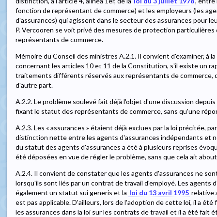
distinction, à l'article 4, alinéa 1er, de la
loi du 3 juillet 1978
, entre
fonction de représentant de commerce) et les employeurs (les agen
d'assurances) qui agissent dans le secteur des assurances pour leu
P. Vercooren se voit privé des mesures de protection particulières 
représentants de commerce.
Mémoire du Conseil des ministres A.2.1. Il convient d'examiner, à la
concernant les articles 10 et 11 de la Constitution, s'il existe un r
traitements différents réservés aux représentants de commerce, d
d'autre part.
A.2.2. Le problème soulevé fait déjà l'objet d'une discussion depuis l
fixant le statut des représentants de commerce, sans qu'une répon
A.2.3. Les « assurances » étaient déjà exclues par la loi précitée, p
distinction nette entre les agents d'assurances indépendants et n
du statut des agents d'assurances a été à plusieurs reprises évoqu
été déposées en vue de régler le problème, sans que cela ait abouti 
A.2.4. Il convient de constater que les agents d'assurances ne so
lorsqu'ils sont liés par un contrat de travail d'employé. Les agent
également un statut sui generis et la
loi du 13 avril 1995
relative
est pas applicable. D'ailleurs, lors de l'adoption de cette loi, il a ét
les assurances dans la loi sur les contrats de travail et il a été fait