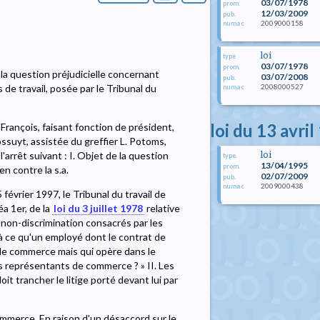
03/07/1978
prom.
12/03/2009
pub.
2009000158
numac
loi
type
03/07/1978
prom.
la question préjudicielle concernant
03/07/2008
pub.
2008000527
 de travail, posée par le Tribunal du
numac
loi du 13 avri
François, faisant fonction de président,
ssuyt, assistée du greffier L. Potoms,
loi
'arrêt suivant : I. Objet de la question
type
13/04/1995
prom.
n contre la s.a.
02/07/2009
pub.
2009000438
numac
février 1997, le Tribunal du travail de
éa 1er, de la
loi du 3 juillet 1978
relative
e non-discrimination consacrés par les
 à ce qu'un employé dont le contrat de
t de commerce mais qui opère dans le
s représentants de commerce ? » II. Les
oit trancher le litige porté devant lui par
ommerce. En raison d'un désaccord sur le