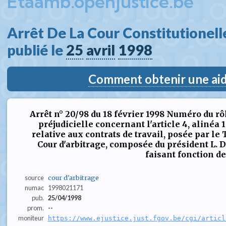
Etaamb.openjustice.be
Arrêt De La Cour Constitutionelle
publié le 
25
avril
1998
Comment obtenir une aide
Arrêt n° 20/98 du 18 février 1998 Numéro du rôl
préjudicielle concernant l'article 4, alinéa 1 e
relative aux contrats de travail, posée par le 
Cour d'arbitrage, composée du président L. D
faisant fonction de(.
source
cour d'arbitrage
numac
1998021171
pub.
25/04/1998
prom.
--
moniteur
https://www.ejustice.just.fgov.be/cgi/articl