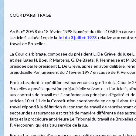
COUR D'ARBITRAGE
Arrêt n° 20/98 du 18 février 1998 Numéro du rôle : 1058 En cause : 
l'article 4, alinéa 1er, de la
loi du 3 juillet 1978
relative aux contrats
travail de Bruxelles.
La Cour d'arbitrage, composée du président L. De Grève, du juge L. 
et des juges H. Boel, P. Martens, G. De Baets, R. Henneuse et M. Bo
présidée par le président L. De Grève, après en avoir délibéré, rend l
préjudicielle Par jugement du 7 février 1997 en cause de P. Vercoore
Protectas, dont l'expédition est parvenue au greffe de la Cour le 25 
Bruxelles a posé la question préjudicielle suivante : « L'article 4, alin
aux contrats de travail est-il conforme aux principes d'égalité et d
articles 10 et 11 de la Constitution coordonnée en ce qu'il aboutit
travail répond à la définition du contrat de travail de représentan
secteur des assurances est traité de manière différente des autre
faits et la procédure antérieure Le Tribunal du travail de Bruxelles d
P. Vercooren, qui était au service de la s.a.
Protectas, courtier d'assurances, en qualité de représentant de c